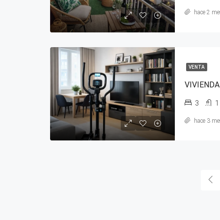
hace 2 me
VENTA
VIVIENDA
3
1
hace 3 me