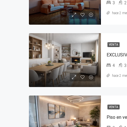
3
2
hace 2 me
VENTA
4
3
hace 2 me
VENTA