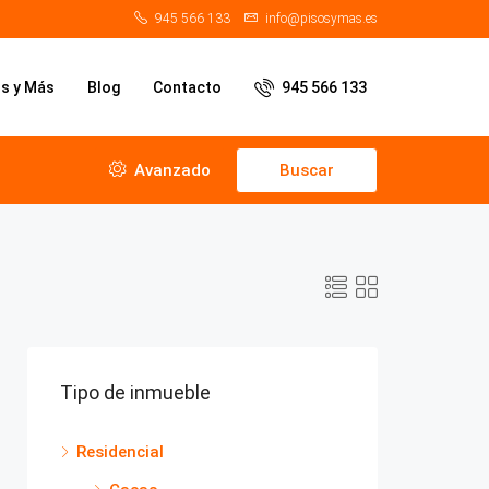
945 566 133
info@pisosymas.es
os y Más
Blog
Contacto
945 566 133
Avanzado
Buscar
Tipo de inmueble
Residencial