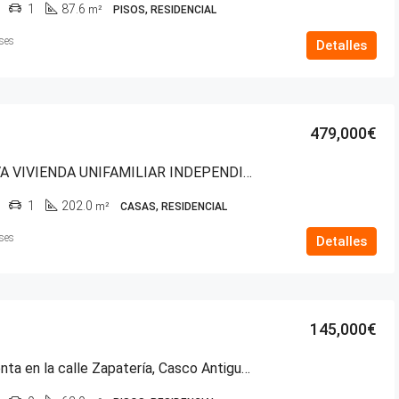
1
87.6
m²
PISOS, RESIDENCIAL
ses
Detalles
479,000€
EXCLUSIVA VIVIENDA UNIFAMILIAR INDEPENDIENTE EN GOPEGUI (ZIGOITIA)
1
202.0
m²
CASAS, RESIDENCIAL
ses
Detalles
145,000€
Piso en venta en la calle Zapatería, Casco Antiguo de Vitoria-Gasteiz