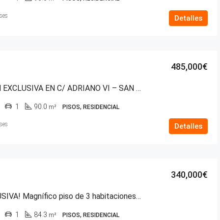
ses
Detalles
485,000€
VENTA EN EXCLUSIVA EN C/ ADRIANO VI – SAN MARTÍN
1
90.0
m²
PISOS, RESIDENCIAL
ses
Detalles
340,000€
¡EN EXCLUSIVA! Magnífico piso de 3 habitaciones en la Calle México, una de las zonas con más vida de Vitoria-Gasteiz
1
84.3
m²
PISOS, RESIDENCIAL