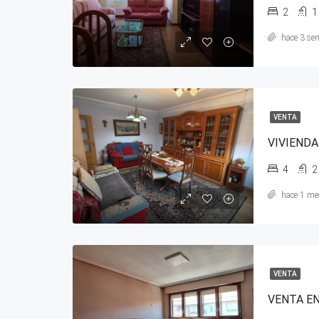
2
1
hace 3 se
VENTA
4
2
hace 1 me
VENTA