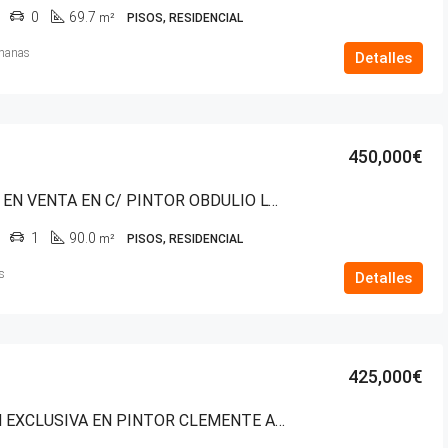
0
69.7
m²
PISOS, RESIDENCIAL
manas
Detalles
450,000€
VIVIENDA EN VENTA EN C/ PINTOR OBDULIO LÓPEZ DE URALDE – SAN MARTÍN
1
90.0
m²
PISOS, RESIDENCIAL
s
Detalles
425,000€
VENTA EN EXCLUSIVA EN PINTOR CLEMENTE ARRAIZ