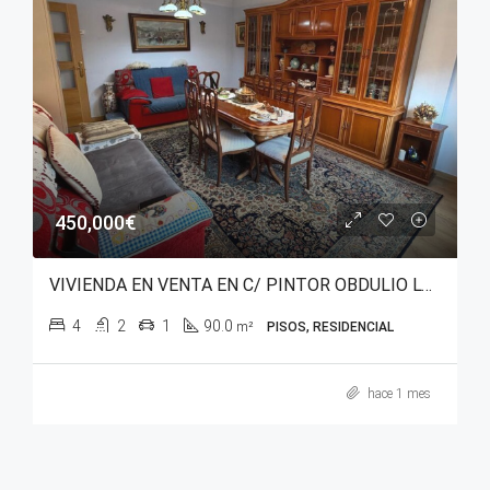
450,000€
VIVIENDA EN VENTA EN C/ PINTOR OBDULIO LÓPEZ DE URALDE – SAN MARTÍN
4
2
1
90.0
m²
PISOS, RESIDENCIAL
hace 1 mes