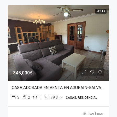
VENTA
345,000€
CASA ADOSADA EN VENTA EN AGURAIN-SALVATIERRA (ÁLAVA)
3
2
1
179.3
m²
CASAS, RESIDENCIAL
hace 1 mes