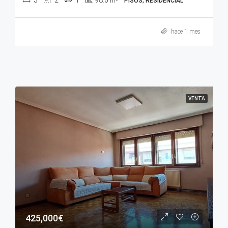
3
2
1
98.0
m²
PISOS, RESIDENCIAL
hace 1 mes
VENTA
425,000€