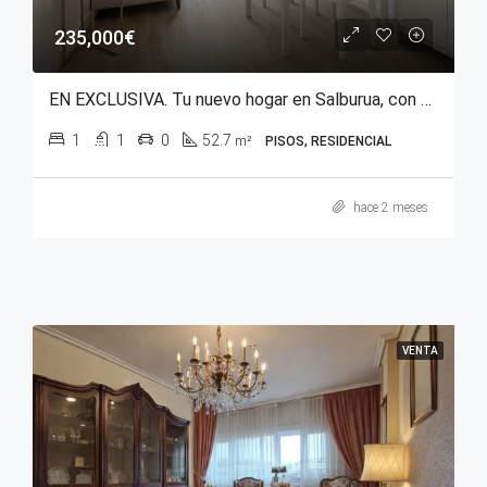
235,000€
EN EXCLUSIVA. Tu nuevo hogar en Salburua, con el Parque del Este a tus pies.
1
1
0
52.7
m²
PISOS, RESIDENCIAL
hace 2 meses
VENTA