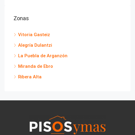
Zonas
Vitoria Gasteiz
Alegría Dulantzi
La Puebla de Arganzón
Miranda de Ebro
Ribera Alta