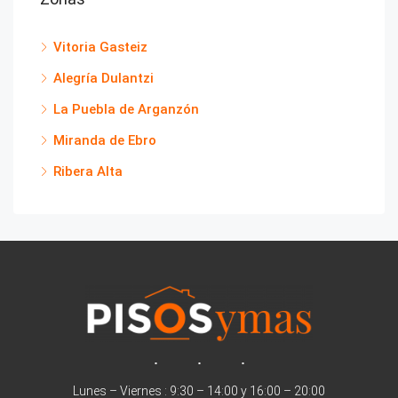
Vitoria Gasteiz
Alegría Dulantzi
La Puebla de Arganzón
Miranda de Ebro
Ribera Alta
Lunes – Viernes : 9:30 – 14:00 y 16:00 – 20:00