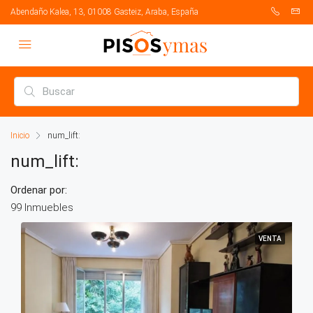
Abendaño Kalea, 13, 01008 Gasteiz, Araba, España
Inicio
num_lift:
num_lift:
Ordenar por:
99 Inmuebles
VENTA