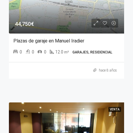
44,750€
Plazas de garaje en Manuel Iradier
0
0
0
12.0
m²
GARAJES, RESIDENCIAL
hace 8 años
VENTA