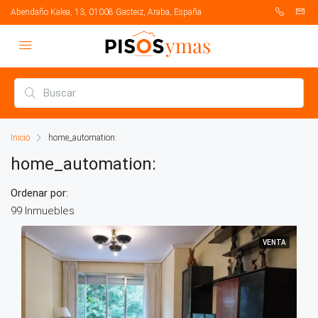
Abendaño Kalea, 13, 01008 Gasteiz, Araba, España
Inicio
home_automation:
home_automation:
Ordenar por:
99 Inmuebles
VENTA