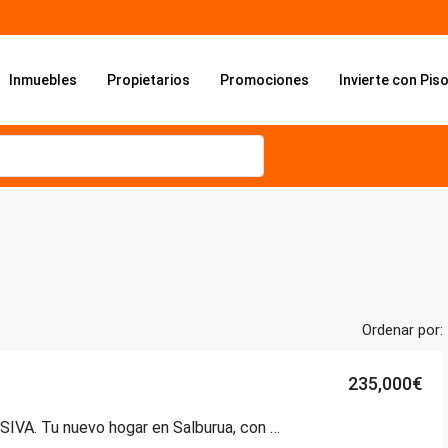
Inmuebles
Propietarios
Promociones
Invierte con Pis
Ordenar por:
235,000€
EN EXCLUSIVA. Tu nuevo hogar en Salburua, con el Parque del Este a tus pies.