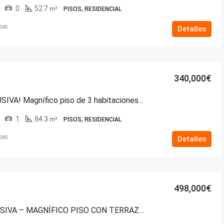
0
52.7
m²
PISOS, RESIDENCIAL
ses
Detalles
340,000€
¡EN EXCLUSIVA! Magnífico piso de 3 habitaciones en la Calle México, una de las zonas con más vida de Vitoria-Gasteiz
1
84.3
m²
PISOS, RESIDENCIAL
ses
Detalles
498,000€
EN EXCLUSIVA – MAGNÍFICO PISO CON TERRAZA EN CALLE RIOJA