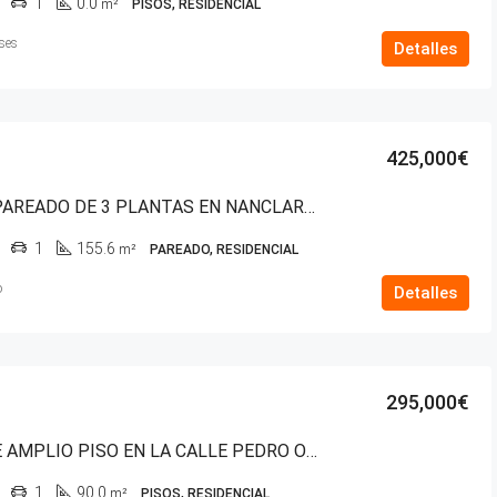
1
0.0
m²
PISOS, RESIDENCIAL
ses
Detalles
425,000€
CHALET PAREADO DE 3 PLANTAS EN NANCLARES: PERFECTO PARA TU FAMILIA
1
155.6
m²
PAREADO, RESIDENCIAL
o
Detalles
295,000€
VENTA DE AMPLIO PISO EN LA CALLE PEDRO ORBEA, A SOLO UNOS MINUTOS DEL CENTRO
1
90.0
m²
PISOS, RESIDENCIAL