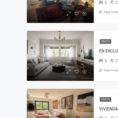
3
2
hace 3 me
VENTA
3
2
hace 4 me
VENTA