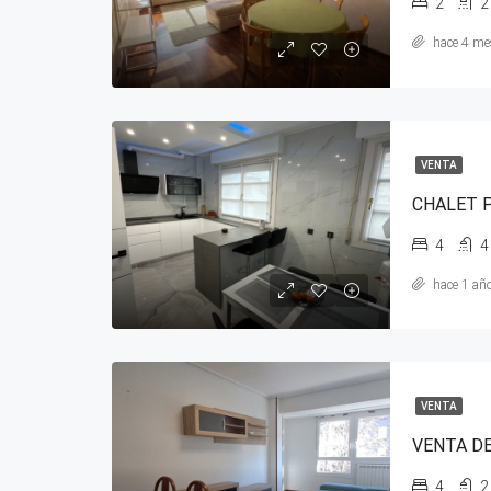
2
2
hace 4 me
VENTA
4
4
hace 1 añ
VENTA
4
2