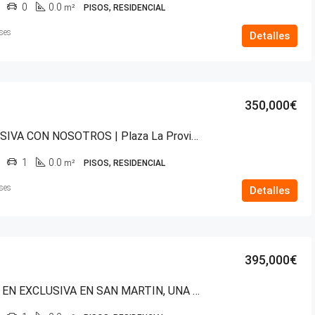
0
0.0
m²
PISOS, RESIDENCIAL
ses
Detalles
350,000€
EN EXCLUSIVA CON NOSOTROS | Plaza La Provincia – Vitoria-Gasteiz.
1
0.0
m²
PISOS, RESIDENCIAL
ses
Detalles
395,000€
VIVIENDA EN EXCLUSIVA EN SAN MARTIN, UNA DE LAS ZONAS MÁS PRIVILEGIADAS DE VITORIA-GASTEIZ