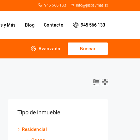
945 566 133
info@pisosymas.es
os y Más
Blog
Contacto
945 566 133
Avanzado
Buscar
Tipo de inmueble
Residencial