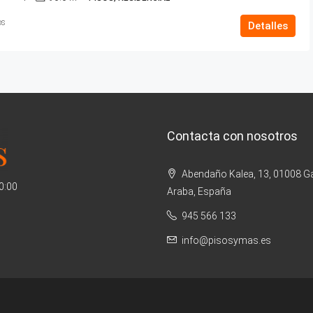
os
Detalles
Contacta con nosotros
Abendaño Kalea, 13, 01008 Ga
20:00
Araba, España
945 566 133
info@pisosymas.es