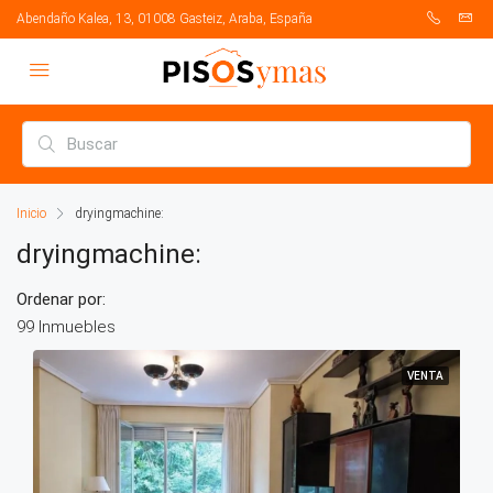
Abendaño Kalea, 13, 01008 Gasteiz, Araba, España
Inicio
dryingmachine:
dryingmachine:
Ordenar por:
99 Inmuebles
VENTA