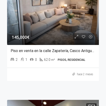
145,000€
Piso en venta en la calle Zapatería, Casco Antiguo de Vitoria-Gasteiz
2
1
0
62.0
m²
PISOS, RESIDENCIAL
hace 2 meses
VENTA