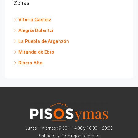
Zonas
Vitoria Gasteiz
Alegría Dulantzi
La Puebla de Arganzón
Miranda de Ebro
Ribera Alta
Lunes – Viernes : 9:30 – 14:00 y 16:00 – 20:00
Sábados y Domingos : cerrado