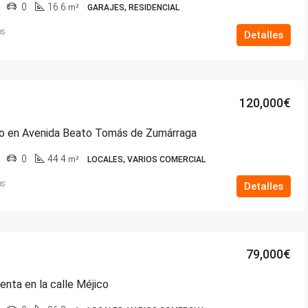
0
16.6
m²
GARAJES, RESIDENCIAL
os
Detalles
120,000€
do en Avenida Beato Tomás de Zumárraga
0
44.4
m²
LOCALES, VARIOS COMERCIAL
os
Detalles
79,000€
enta en la calle Méjico