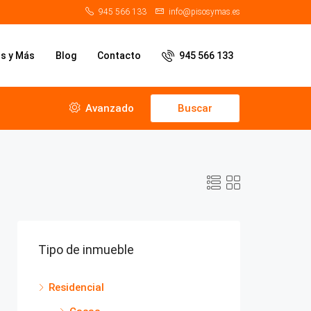
945 566 133
info@pisosymas.es
os y Más
Blog
Contacto
945 566 133
Avanzado
Buscar
Tipo de inmueble
Residencial