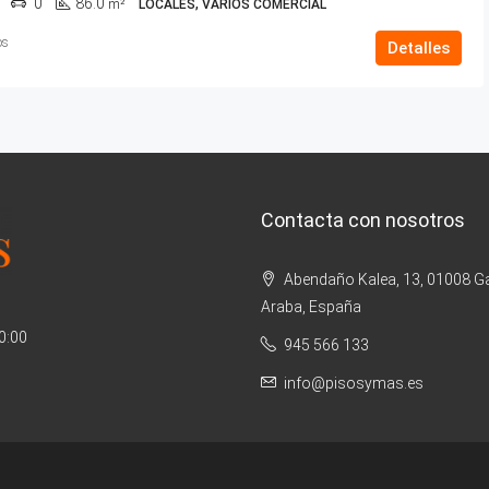
0
86.0
m²
LOCALES, VARIOS COMERCIAL
os
Detalles
Contacta con nosotros
Abendaño Kalea, 13, 01008 Ga
Araba, España
20:00
945 566 133
info@pisosymas.es