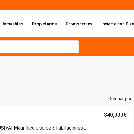
Inmuebles
Propietarios
Promociones
Invierte con Pis
Ordenar por:
340,000€
¡EN EXCLUSIVA! Magnífico piso de 3 habitaciones en la Calle México, una de las zonas con más vida de Vitoria-Gasteiz