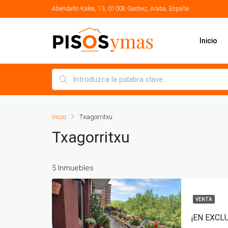
Abendaño Kalea, 13, 01008 Gasteiz, Araba, España
Inicio
Inicio
Txagorritxu
Txagorritxu
5 Inmuebles
VENTA