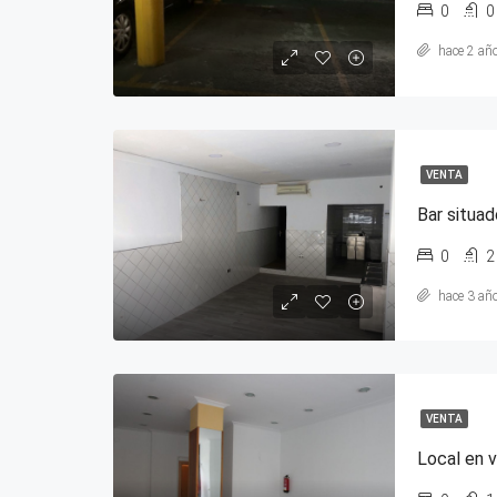
0
0
hace 2 añ
VENTA
Bar situa
0
2
hace 3 añ
VENTA
Local en v