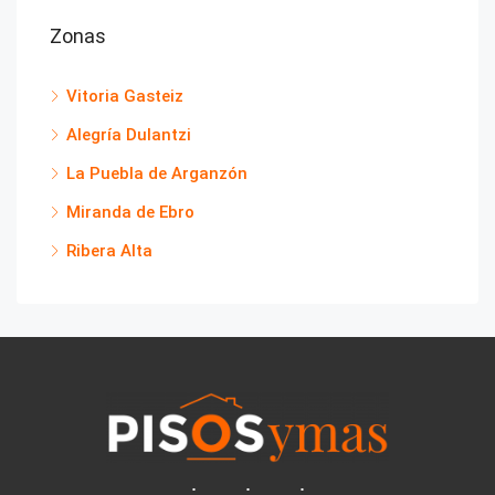
Zonas
Vitoria Gasteiz
Alegría Dulantzi
La Puebla de Arganzón
Miranda de Ebro
Ribera Alta