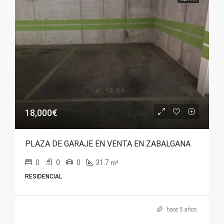
18,000€
PLAZA DE GARAJE EN VENTA EN ZABALGANA
0
0
0
31.7
m²
RESIDENCIAL
hace 5 años