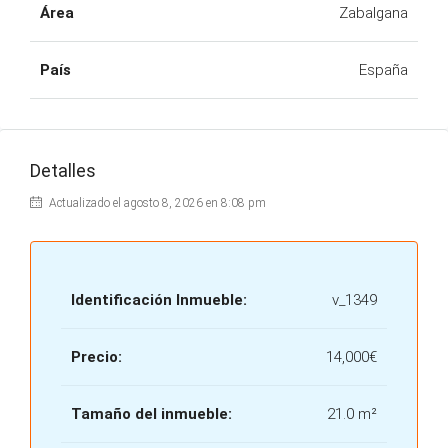
Área
Zabalgana
País
España
Detalles
Actualizado el agosto 8, 2026 en 8:08 pm
Identificación Inmueble:
v_1349
Precio:
14,000€
Tamaño del inmueble:
21.0 m²