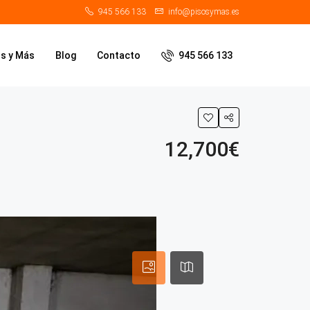
945 566 133
info@pisosymas.es
os y Más
Blog
Contacto
945 566 133
12,700€