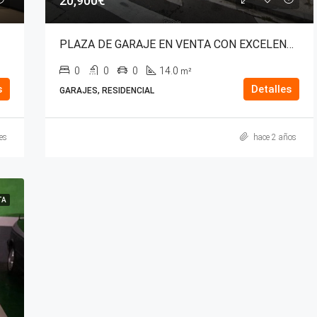
20,900€
PLAZA DE GARAJE EN VENTA CON EXCELENTE ACCESO EN EL PILAR.
0
0
0
14.0
m²
s
Detalles
GARAJES, RESIDENCIAL
es
hace 2 años
TA