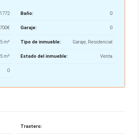
_1772
Baño:
0
,700€
Garaje:
0
.5 m²
Tipo de inmueble:
Garaje, Residencial
.5 m²
Estado del inmueble:
Venta
0
Trastero: