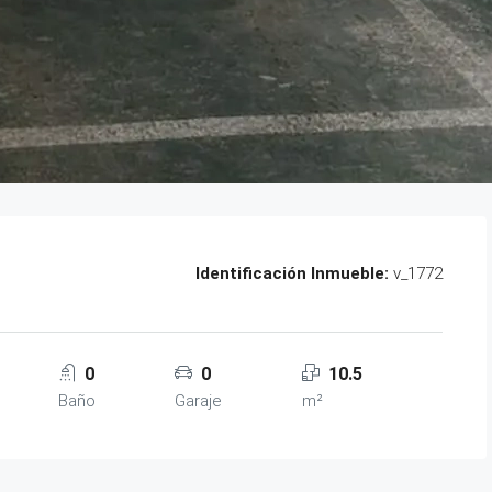
Identificación Inmueble:
v_1772
0
0
10.5
Baño
Garaje
m²