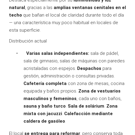
Destaca especialmente por su
luminosidad y luz
natural
, gracias a las
amplias ventanas cenitales en el
techo
que bañan el local de claridad durante todo el día
— una característica muy poco habitual en locales de
esta superficie.
Distribución actual
•
Varias salas independientes:
sala de pádel,
sala de gimnasio, salas de máquinas con paredes
acristaladas con espejos.
Despachos
para
gestión, administración o consultas privadas.
Cafetería completa
con zona de mesas, cocina
equipada y baños propios.
Zona de vestuarios
masculinos y femeninos
, cada uno con baños,
sauna y baño turco
.
Sala de solárium
.
Zona
mixta con jacuzzi
.
Calefacción mediante
caldera de gasóleo
.
El local
se entrega para reformar
, pero conserva toda