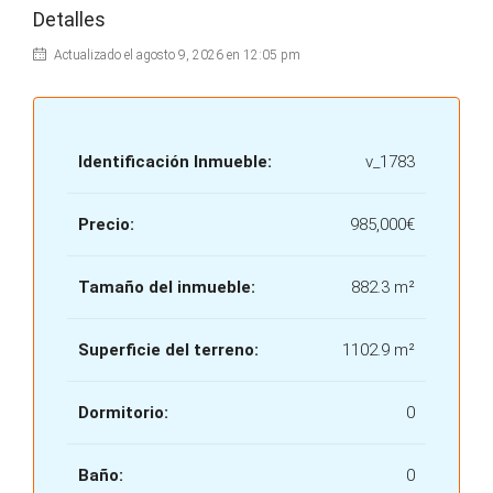
Detalles
Actualizado el agosto 9, 2026 en 12:05 pm
Identificación Inmueble:
v_1783
Precio:
985,000€
Tamaño del inmueble:
882.3 m²
Superficie del terreno:
1102.9 m²
Dormitorio:
0
Baño:
0