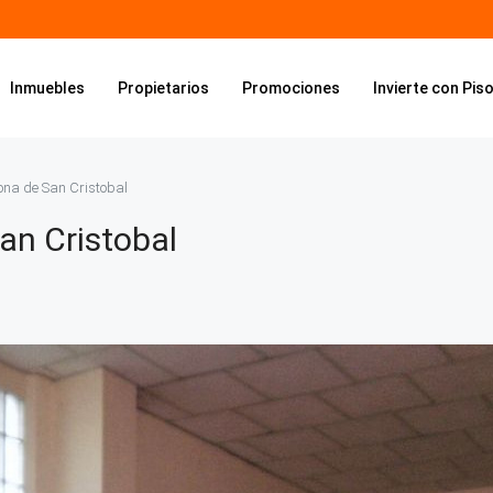
Inmuebles
Propietarios
Promociones
Invierte con Pis
zona de San Cristobal
San Cristobal