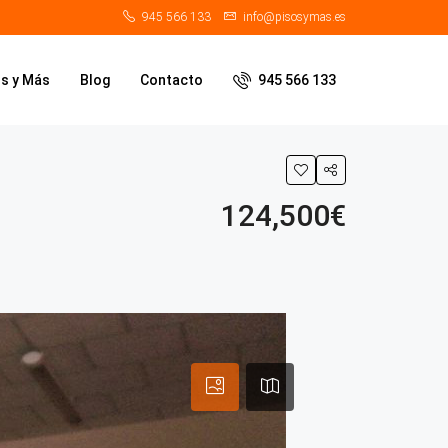
945 566 133
info@pisosymas.es
os y Más
Blog
Contacto
945 566 133
124,500€