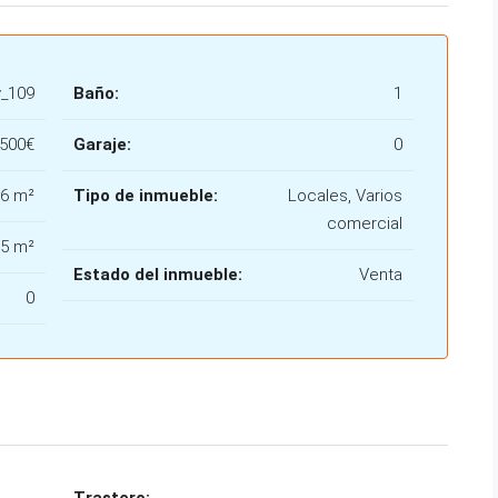
v_109
Baño:
1
,500€
Garaje:
0
.6 m²
Tipo de inmueble:
Locales, Varios
comercial
.5 m²
Estado del inmueble:
Venta
0