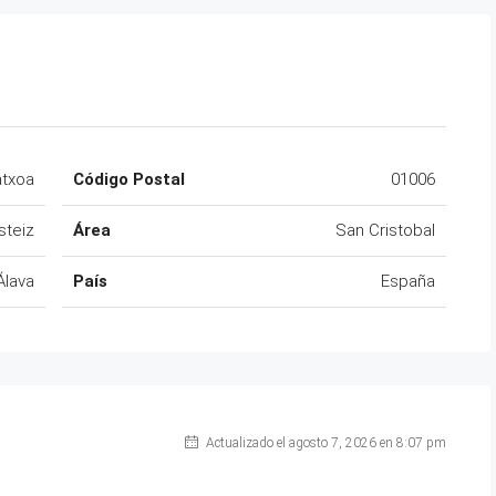
atxoa
Código Postal
01006
steiz
Área
San Cristobal
Álava
País
España
Actualizado el agosto 7, 2026 en 8:07 pm