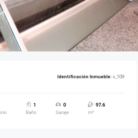
Identificación Inmueble:
v_109
1
0
97.6
orio
Baño
Garaje
m²