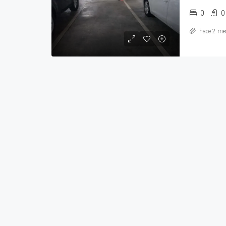
0
0
hace 2 me