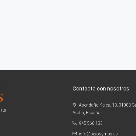
Contacta con nosotros
Abendaño Kalea, 13, 01008 Ga
20:00
Araba, España
945 566 133
info@pisosymas.es