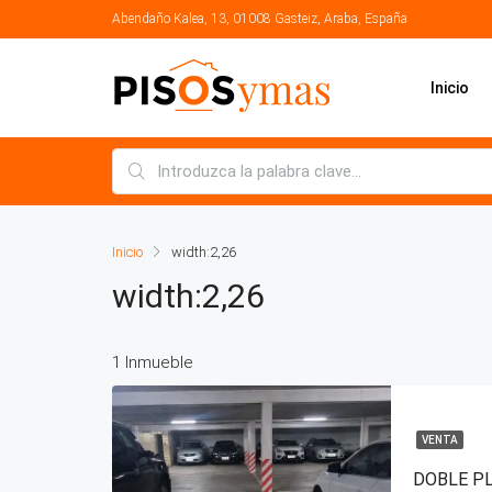
Abendaño Kalea, 13, 01008 Gasteiz, Araba, España
Inicio
Inicio
width:2,26
width:2,26
1 Inmueble
VENTA