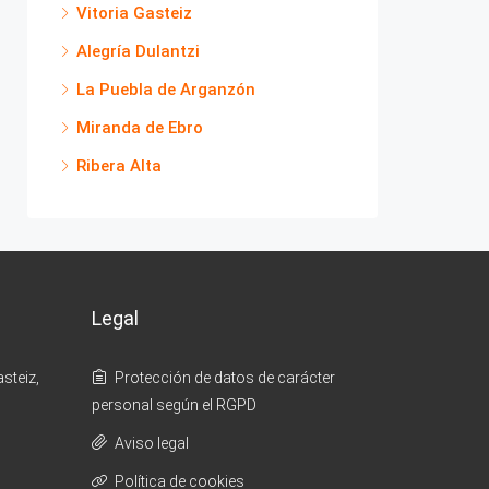
Vitoria Gasteiz
Alegría Dulantzi
La Puebla de Arganzón
Miranda de Ebro
Ribera Alta
Legal
steiz,
Protección de datos de carácter
personal según el RGPD
Aviso legal
Política de cookies