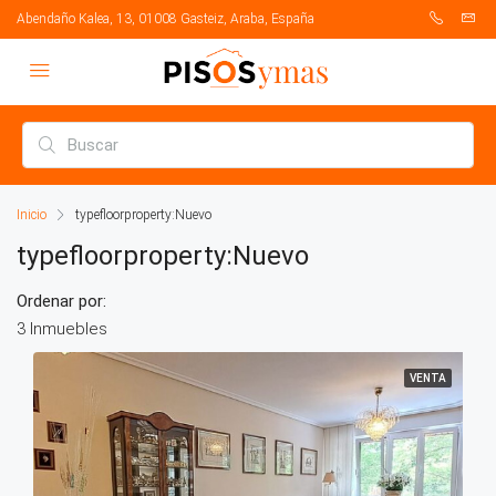
Abendaño Kalea, 13, 01008 Gasteiz, Araba, España
Inicio
typefloorproperty:Nuevo
typefloorproperty:Nuevo
Ordenar por:
3 Inmuebles
VENTA