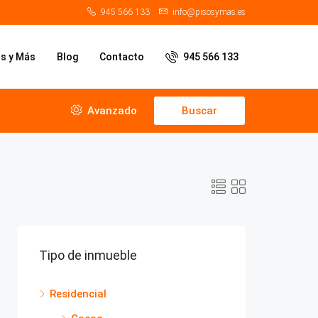
945 566 133
info@pisosymas.es
os y Más
Blog
Contacto
945 566 133
Avanzado
Buscar
Tipo de inmueble
Residencial