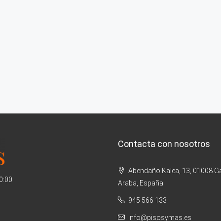
Contacta con nosotros
Abendaño Kalea, 13, 01008 Ga
20:00
Araba, España
945 566 133
info@pisosymas.es