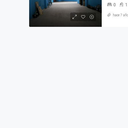
0
1
hace 7 añ