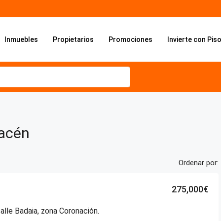
Inmuebles
Propietarios
Promociones
Invierte con Pis
acén
Ordenar por:
275,000€
alle Badaia, zona Coronación.