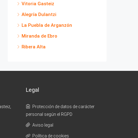
Vitoria Gasteiz
Alegría Dulantzi
La Puebla de Arganzón
Miranda de Ebro
Ribera Alta
Legal
steiz,
Protección de datos de carácter
personal según el RGPD
Aviso legal
Política de cookies