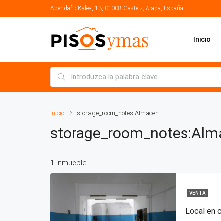
Abendaño Kalea, 13, 01008 Gasteiz, Araba, España
Inicio
Inicio
storage_room_notes:Almacén
storage_room_notes:Alm
1 Inmueble
VENTA
Local en c