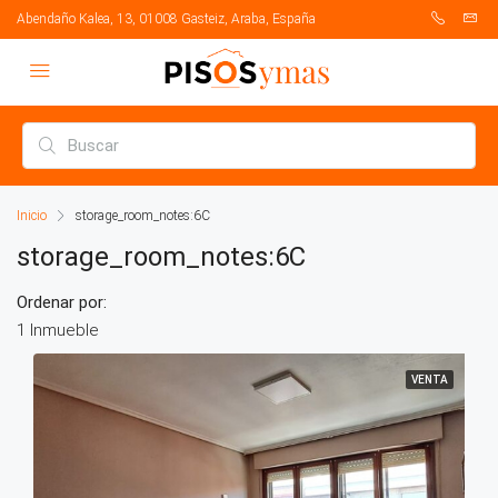
Abendaño Kalea, 13, 01008 Gasteiz, Araba, España
Inicio
storage_room_notes:6C
storage_room_notes:6C
Ordenar por:
1 Inmueble
VENTA