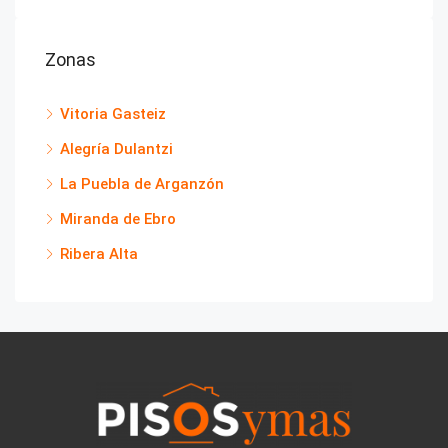
Zonas
Vitoria Gasteiz
Alegría Dulantzi
La Puebla de Arganzón
Miranda de Ebro
Ribera Alta