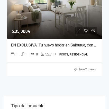
235,000€
EN EXCLUSIVA. Tu nuevo hogar en Salburua, con el Parque del Este a tus pies.
1
1
0
52.7
m²
PISOS, RESIDENCIAL
hace 2 meses
Tipo de inmueble