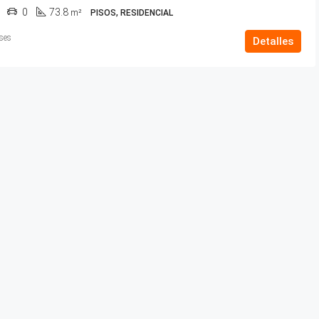
0
73.8
m²
PISOS, RESIDENCIAL
ses
Detalles