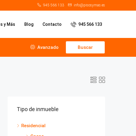
945 566 133
info@pisosymas.es
os y Más
Blog
Contacto
945 566 133
Avanzado
Buscar
Tipo de inmueble
Residencial