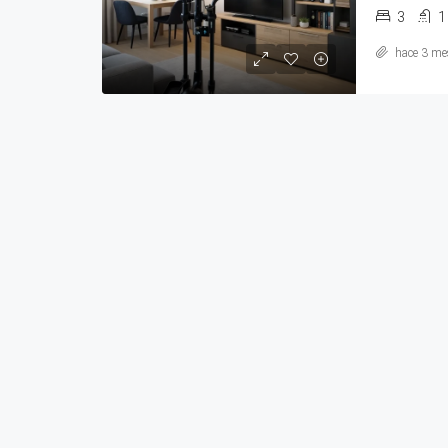
3
1
hace 3 me