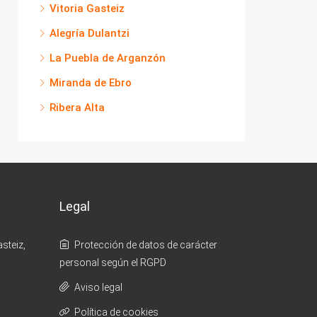
Vitoria Gasteiz
Alegría Dulantzi
La Puebla de Arganzón
Miranda de Ebro
Ribera Alta
Legal
steiz,
Protección de datos de carácter
personal según el RGPD
Aviso legal
Política de cookies