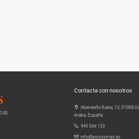
Contacta con nosotros
Abendaño Kalea, 13, 01008 Ga
20:00
Araba, España
945 566 133
info@pisosymas.es