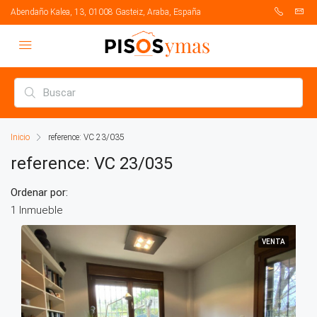
Abendaño Kalea, 13, 01008 Gasteiz, Araba, España
Inicio
reference: VC 23/035
reference: VC 23/035
Ordenar por:
1 Inmueble
VENTA