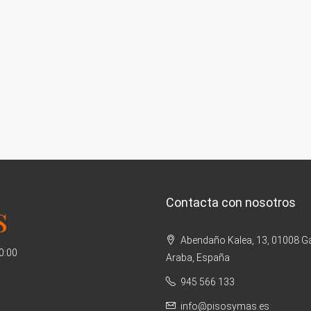
Contacta con nosotros
Abendaño Kalea, 13, 01008 Ga
20:00
Araba, España
945 566 133
info@pisosymas.es