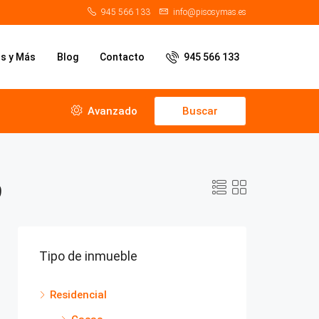
945 566 133
info@pisosymas.es
os y Más
Blog
Contacto
945 566 133
Avanzado
Buscar
9
Tipo de inmueble
Residencial