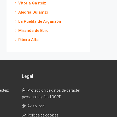
Vitoria Gasteiz
Alegría Dulantzi
La Puebla de Arganzón
Miranda de Ebro
Ribera Alta
Legal
steiz,
Protección de datos de carácter
personal según el RGPD
Aviso legal
Política de cookies