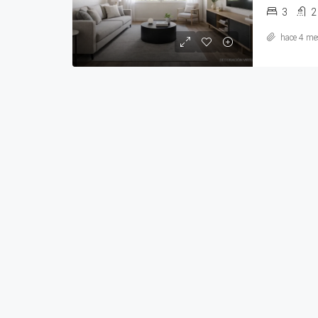
3
2
hace 4 me