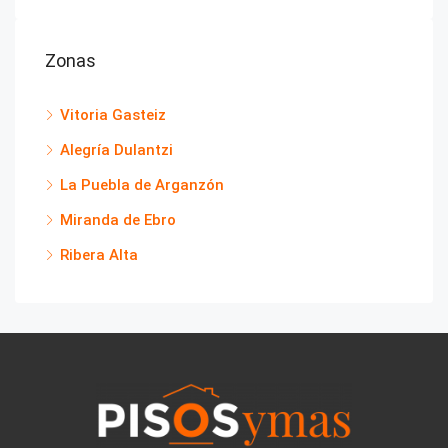
Zonas
Vitoria Gasteiz
Alegría Dulantzi
La Puebla de Arganzón
Miranda de Ebro
Ribera Alta