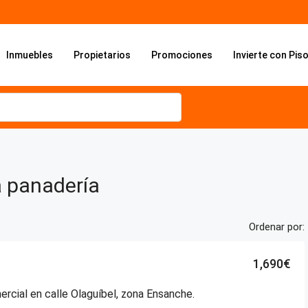
Inmuebles
Propietarios
Promociones
Invierte con Pis
 panadería
Ordenar por:
1,690€
rcial en calle Olaguíbel, zona Ensanche.