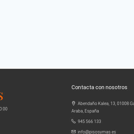
Contacta con nosotros
Abendaño Kalea, 13, 01008 Ga
20:00
Araba, España
945 566 133
info@pisosymas.es