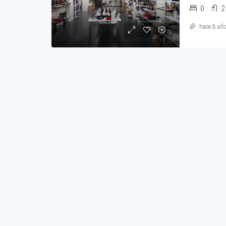
0
2
hace 8 añ