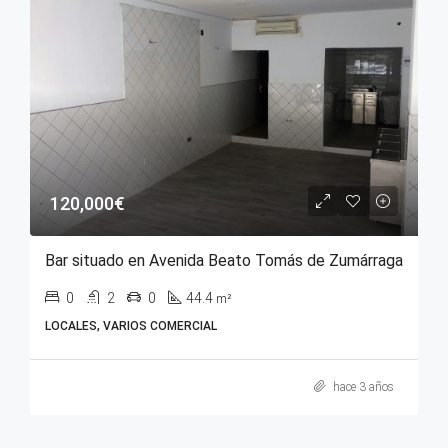
120,000€
Bar situado en Avenida Beato Tomás de Zumárraga
0
2
0
44.4
m²
LOCALES, VARIOS COMERCIAL
hace 3 años