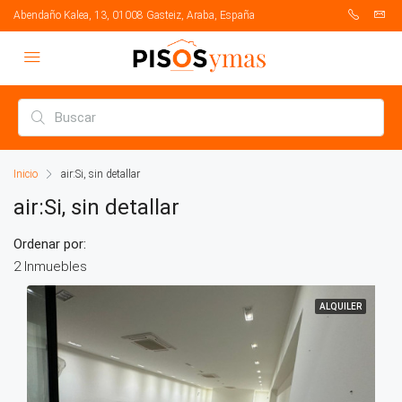
Abendaño Kalea, 13, 01008 Gasteiz, Araba, España
Inicio
air:Si, sin detallar
air:Si, sin detallar
Ordenar por:
2 Inmuebles
ALQUILER