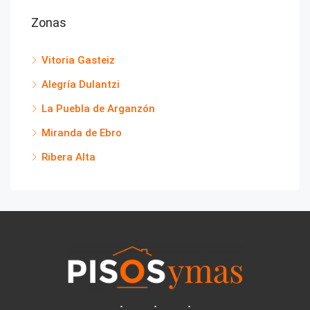
Zonas
Vitoria Gasteiz
Alegría Dulantzi
La Puebla de Arganzón
Miranda de Ebro
Ribera Alta