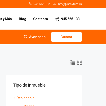
945 566 133
info@pisosymas.es
os y Más
Blog
Contacto
945 566 133
Avanzado
Buscar
Tipo de inmueble
Residencial