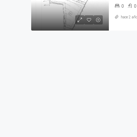
0
0
hace 2 añ