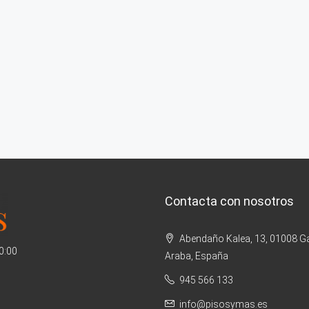
Contacta con nosotros
Abendaño Kalea, 13, 01008 Ga
20:00
Araba, España
945 566 133
info@pisosymas.es