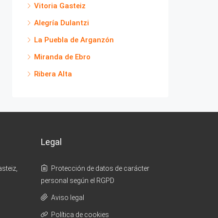
Vitoria Gasteiz
Alegría Dulantzi
La Puebla de Arganzón
Miranda de Ebro
Ribera Alta
Legal
steiz,
Protección de datos de carácter
personal según el RGPD
Aviso legal
Política de cookies