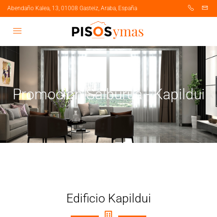
Abendaño Kalea, 13, 01008 Gasteiz, Araba, España
Promocion Salburua - Kapildui
Edificio Kapildui