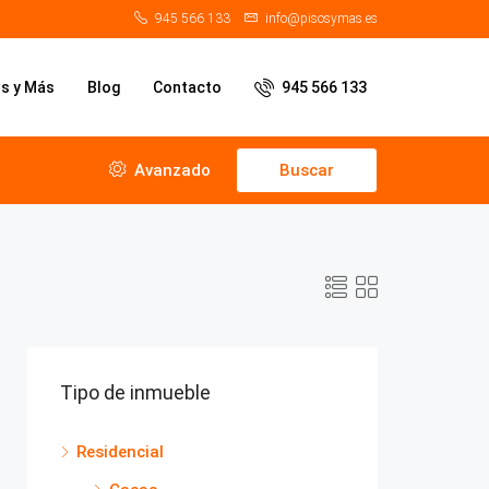
945 566 133
info@pisosymas.es
os y Más
Blog
Contacto
945 566 133
Avanzado
Buscar
Tipo de inmueble
Residencial