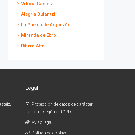
Vitoria Gasteiz
Alegría Dulantzi
La Puebla de Arganzón
Miranda de Ebro
Ribera Alta
Legal
steiz,
Protección de datos de carácter
personal según el RGPD
Aviso legal
Política de cookies