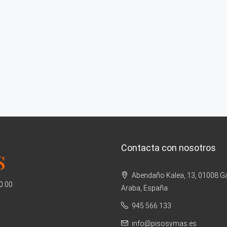
Contacta con nosotros
Abendaño Kalea, 13, 01008 Ga
20:00
Araba, España
945 566 133
info@pisosymas.es