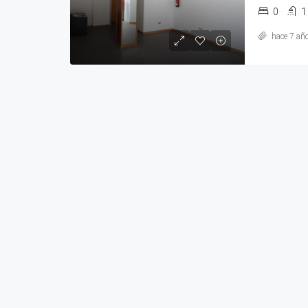
0
1
hace 7 añ