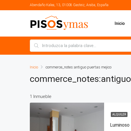
Abendaño Kalea, 13, 01008 Gasteiz, Araba, España
Inicio
Inicio
commerce_notes:antiguo puertas mejico
commerce_notes:antiguo 
1 Inmueble
ALQUILER
Luminoso l