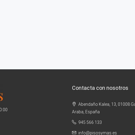
Contacta con nosotros
Abendaño Kalea, 13, 01008 Ga
20:00
Araba, España
945 566 133
info@pisosymas.es