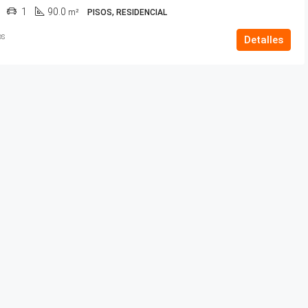
1
90.0
m²
PISOS, RESIDENCIAL
os
Detalles