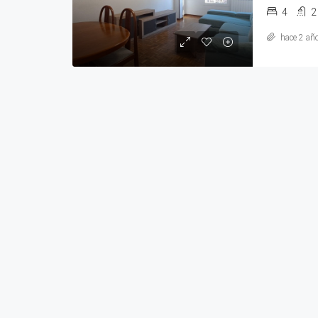
4
2
hace 2 añ