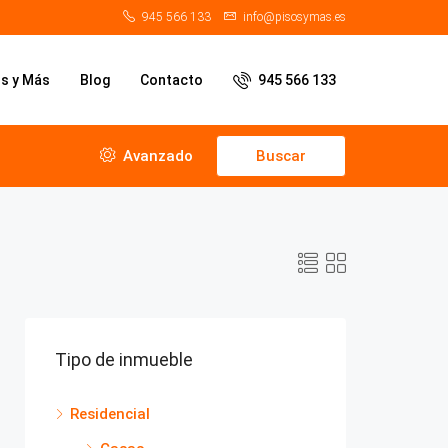
945 566 133
info@pisosymas.es
os y Más
Blog
Contacto
945 566 133
Avanzado
Buscar
Tipo de inmueble
Residencial