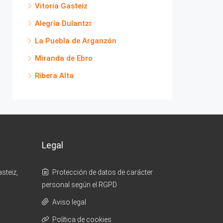
Vitoria Gasteiz
Alegría Dulantzi
La Puebla de Arganzón
Miranda de Ebro
Ribera Alta
Legal
steiz,
Protección de datos de carácter
personal según el RGPD
Aviso legal
Política de cookies