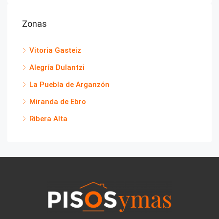
Zonas
Vitoria Gasteiz
Alegría Dulantzi
La Puebla de Arganzón
Miranda de Ebro
Ribera Alta